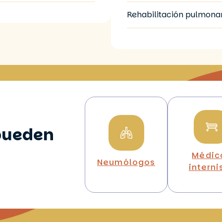
Rehabilitación pulmonar
 pueden
Médic
Neumólogos
interni