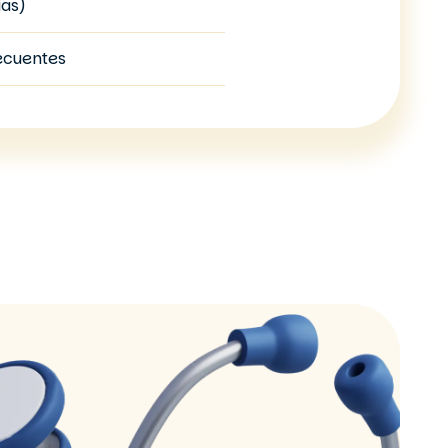
ias)
recuentes