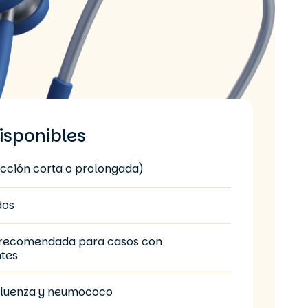
isponibles
acción corta o prolongada)
dos
a, recomendada para casos con
tes
nfluenza y neumococo