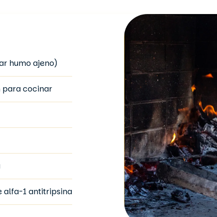
rar humo ajeno)
n para cocinar
a
 alfa-1 antitripsina