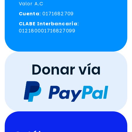
Valor A.C
Cuenta
: 0171682709
CLABE Interbancaria
:
012180001716827099
Donar vía